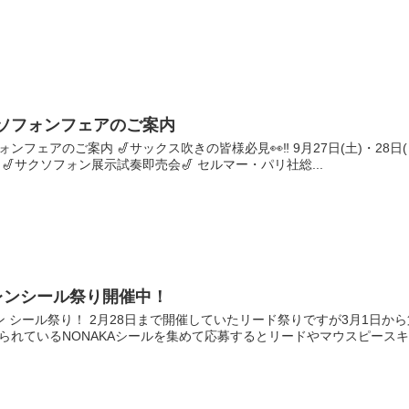
ソフォンフェアのご案内
ンフェアのご案内 🎷サックス吹きの皆様必見👀‼️ 9月27日(土)・2
 🎷サクソフォン展示試奏即売会🎷 セルマー・パリ社総...
レンシール祭り開催中！
ン シール祭り！ 2月28日まで開催していたリード祭りですが3月1日か
られているNONAKAシールを集めて応募するとリードやマウスピースキー